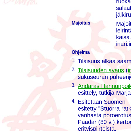
ruoka
salaa
jälkir
Majoitus
Majoit
leirin
kaisa
inari.
Ohjelma
1.
Tilaisuus alkaa saam
2.
Tilaisuuden avaus
(
i
sukuseuran puheenjoh
3.
Andaras Hannunpoika
esittely, tutkija Marj
4.
Esitetään Suomen T
esitetty "Stuorra rat
vanhasta poroerotusa
Paadar (80 v.) kerto
erityispiirteistä.