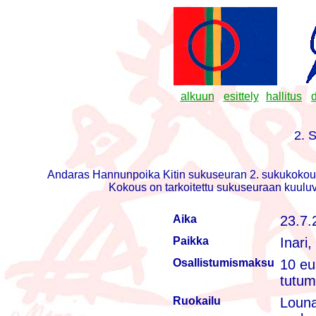
alkuun
esittely
hallitus
2.
Andaras Hannunpoika Kitin sukuseuran 2. sukukokou
Kokous on tarkoitettu sukuseuraan kuuluvi
Aika
23.7.
Paikka
Inari,
Osallistumismaksu
10 eur
tutum
Ruokailu
Louna