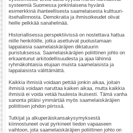
systeemiä Suomessa jonkinlaisena hyvänä
esimerkkinä ihanteellisesta saamelaisesta kulttuuri-
itsehallinnosta. Demokratia ja ihmisoikeudet olivat
heille pelkkää sanahelinää.
Historiallisessa perspektiivissä on nostettava hattua
niille henkilöille, jotka asettuivat puolustamaan
lappalaisia saamelaiskäräjien diktatuurin
puristuksessa. Saamelaiskäräjien poliittinen johto on
erkaantunut arkitodellisuudesta ja ajaa lähinnä
ryhmäkohtaisia etujaan muista saamelaisista ja
lappalaisista välittämättä.
Kaikkia ihmisiä voidaan pettää jonkin aikaa, joitain
ihmisiä voidaan naruttaa kaiken aikaa, mutta kaikkia
ihmisiä ei voida vetää huulesta ikuisesti. Tämä vanha
sanonta pitäisi ymmärtää myös saamelaiskäräjien
poliittisen johdon piirissä.
Tutkijat ja alkuperäiskansakysymyksestä
kiinnostuneet ovat pyrkineet tiedon vapaaseen
vaihtoon, jota saamelaiskäräjien poliittinen johto on