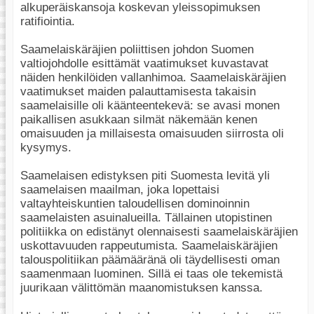
alkuperäiskansoja koskevan yleissopimuksen
ratifiointia.
Saamelaiskäräjien poliittisen johdon Suomen
valtiojohdolle esittämät vaatimukset kuvastavat
näiden henkilöiden vallanhimoa. Saamelaiskäräjien
vaatimukset maiden palauttamisesta takaisin
saamelaisille oli käänteentekevä: se avasi monen
paikallisen asukkaan silmät näkemään kenen
omaisuuden ja millaisesta omaisuuden siirrosta oli
kysymys.
Saamelaisen edistyksen piti Suomesta levitä yli
saamelaisen maailman, joka lopettaisi
valtayhteiskuntien taloudellisen dominoinnin
saamelaisten asuinalueilla. Tällainen utopistinen
politiikka on edistänyt olennaisesti saamelaiskäräjien
uskottavuuden rappeutumista. Saamelaiskäräjien
talouspolitiikan päämääränä oli täydellisesti oman
saamenmaan luominen. Sillä ei taas ole tekemistä
juurikaan välittömän maanomistuksen kanssa.