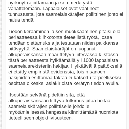
pyrkinyt rajoittamaan ja sen merkitystä
vähättelemään. Lappalaiset ovat vaatineet
tunnustusta, jota saamelaiskäräjien poliittinen johto ei
halua tehdä.
Tiedon kerääminen ja sen muokkaaminen pitäisi olla
periaatteessa kiihkotonta tieteellistä työtä, jossa
tehdään olettamuksia ja testataan niiden paikkansa
pitävyyttä. Saamelaiskäräjät on luopunut
alkuperäiskansan määrittelyyn liittyvässä kiistassa
tästä periaatteesta hylkäämällä yli 1000 lappalaista
saamelaisrekisteriin hakijaa. Hylkäävällä päätöksellä
ei etsitty empiiristä evidenssiä, toisin sanoen
hakijoiden esittämää faktaa ei katsottu tarpeelliseksi
osoittaa oikeaksi asiakirjoista kerätyn tiedon avulla.
Itsestään selvänä pidettiin sitä, että
alkuperäiskansaan liittyvä tutkimus pitää hoitaa
saamelaiskäräjien poliittiselle johdolle
myötämielisessä hengessä kiinnittämättä huomiota
tieteelliseen objektiivisuuteen.