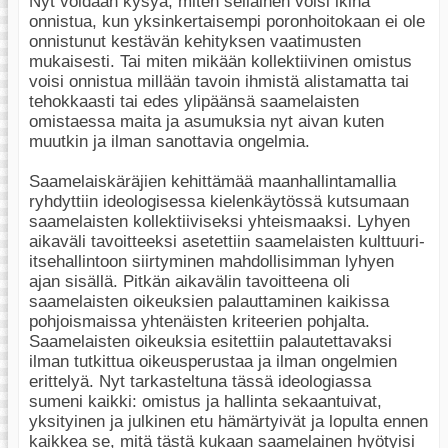
Nyt voidaan kysyä, miten sellainen voisi ikinä
onnistua, kun yksinkertaisempi poronhoitokaan ei ole
onnistunut kestävän kehityksen vaatimusten
mukaisesti. Tai miten mikään kollektiivinen omistus
voisi onnistua millään tavoin ihmistä alistamatta tai
tehokkaasti tai edes ylipäänsä saamelaisten
omistaessa maita ja asumuksia nyt aivan kuten
muutkin ja ilman sanottavia ongelmia.
Saamelaiskäräjien kehittämää maanhallintamallia
ryhdyttiin ideologisessa kielenkäytössä kutsumaan
saamelaisten kollektiiviseksi yhteismaaksi. Lyhyen
aikaväli tavoitteeksi asetettiin saamelaisten kulttuuri-
itsehallintoon siirtyminen mahdollisimman lyhyen
ajan sisällä. Pitkän aikavälin tavoitteena oli
saamelaisten oikeuksien palauttaminen kaikissa
pohjoismaissa yhtenäisten kriteerien pohjalta.
Saamelaisten oikeuksia esitettiin palautettavaksi
ilman tutkittua oikeusperustaa ja ilman ongelmien
erittelyä. Nyt tarkasteltuna tässä ideologiassa
sumeni kaikki: omistus ja hallinta sekaantuivat,
yksityinen ja julkinen etu hämärtyivät ja lopulta ennen
kaikkea se, mitä tästä kukaan saamelainen hyötyisi