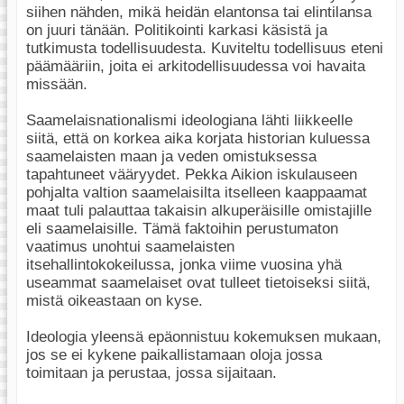
siihen nähden, mikä heidän elantonsa tai elintilansa
on juuri tänään. Politikointi karkasi käsistä ja
tutkimusta todellisuudesta. Kuviteltu todellisuus eteni
päämääriin, joita ei arkitodellisuudessa voi havaita
missään.
Saamelaisnationalismi ideologiana lähti liikkeelle
siitä, että on korkea aika korjata historian kuluessa
saamelaisten maan ja veden omistuksessa
tapahtuneet vääryydet. Pekka Aikion iskulauseen
pohjalta valtion saamelaisilta itselleen kaappaamat
maat tuli palauttaa takaisin alkuperäisille omistajille
eli saamelaisille. Tämä faktoihin perustumaton
vaatimus unohtui saamelaisten
itsehallintokokeilussa, jonka viime vuosina yhä
useammat saamelaiset ovat tulleet tietoiseksi siitä,
mistä oikeastaan on kyse.
Ideologia yleensä epäonnistuu kokemuksen mukaan,
jos se ei kykene paikallistamaan oloja jossa
toimitaan ja perustaa, jossa sijaitaan.