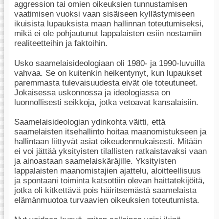
aggression tai omien oikeuksien tunnustamisen
vaatimisen vuoksi vaan sisäiseen kyllästymiseen
ikuisista lupauksista maan hallinnan toteutumiseksi,
mikä ei ole pohjautunut lappalaisten esiin nostamiin
realiteetteihin ja faktoihin.
Usko saamelaisideologiaan oli 1980- ja 1990-luvuilla
vahvaa. Se on kuitenkin heikentynyt, kun lupaukset
paremmasta tulevaisuudesta eivät ole toteutuneet.
Jokaisessa uskonnossa ja ideologiassa on
luonnollisesti seikkoja, jotka vetoavat kansalaisiin.
Saamelaisideologian ydinkohta väitti, että
saamelaisten itsehallinto hoitaa maanomistukseen ja
hallintaan liittyvät asiat oikeudenmukaisesti. Mitään
ei voi jättää yksityisten tilallisten ratkaistavaksi vaan
ja ainoastaan saamelaiskäräjille. Yksityisten
lappalaisten maanomistajien ajattelu, aloitteellisuus
ja spontaani toiminta katsottiin olevan haittatekijöitä,
jotka oli kitkettävä pois häiritsemästä saamelaista
elämänmuotoa turvaavien oikeuksien toteutumista.