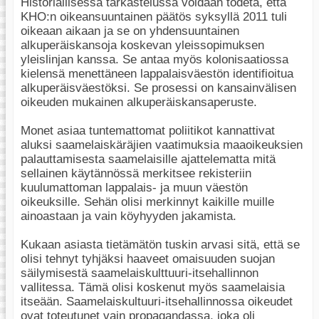
Historiallisessa tarkastelussa voidaan todeta, että
KHO:n oikeansuuntainen päätös syksyllä 2011 tuli
oikeaan aikaan ja se on yhdensuuntainen
alkuperäiskansoja koskevan yleissopimuksen
yleislinjan kanssa. Se antaa myös kolonisaatiossa
kielensä menettäneen lappalaisväestön identifioitua
alkuperäisväestöksi. Se prosessi on kansainvälisen
oikeuden mukainen alkuperäiskansaperuste.
Monet asiaa tuntemattomat poliitikot kannattivat
aluksi saamelaiskäräjien vaatimuksia maaoikeuksien
palauttamisesta saamelaisille ajattelematta mitä
sellainen käytännössä merkitsee rekisteriin
kuulumattoman lappalais- ja muun väestön
oikeuksille. Sehän olisi merkinnyt kaikille muille
ainoastaan ja vain köyhyyden jakamista.
Kukaan asiasta tietämätön tuskin arvasi sitä, että se
olisi tehnyt tyhjäksi haaveet omaisuuden suojan
säilymisestä saamelaiskulttuuri-itsehallinnon
vallitessa. Tämä olisi koskenut myös saamelaisia
itseään. Saamelaiskultuuri-itsehallinnossa oikeudet
ovat toteutunet vain propagandassa, joka oli