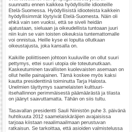
suunnattu ennen kaikkea hyödyllisille idiooteille
Etelä-Suomessa. Hyödyllisistä idiooteista kaikkein
hyödyllisimmät löytyivät Etelä-Suomesta. Näin oli
ehkä vain sen vuoksi, että se siveli heidän
ajatustaan, sieluaan ja oikeudellista tuntoaan juuri
niin kuin se vain toisten oikeuksia tuntemattomalle
voi onnistua. Heille kyse ei lopulta ollutkaan
oikeustajusta, joka kansalla on.
Kaikille poliittiseen johtoon kuuluville on ollut suuri
pettymys, ettei suuri utopia ole toteutunutkaan.
Kaskeutuminen tavallisten kuolevaisten asemaan on
ollut heille painajainen. Tämä koskee myös kaksi
kautta presidenttinä toiminutta Tarja Halosta.
Unelmien täyttymys saamelaisten kulttuuri-
itsehallinnon perimmäisestä päämäärästä ja tilasta
on jäänyt saavuttamatta. Tähän on siis tultu.
Tasavallan presidentti Sauli Niinistön puhe 3. päivänä
huhtikuuta 2012 saamelaiskäräjien avajaisissa
tarjoaa kiistaan reaalimaailmaan perustuvan
ratkaisun. Se tarkoittaa, että asioiden valmistelussa