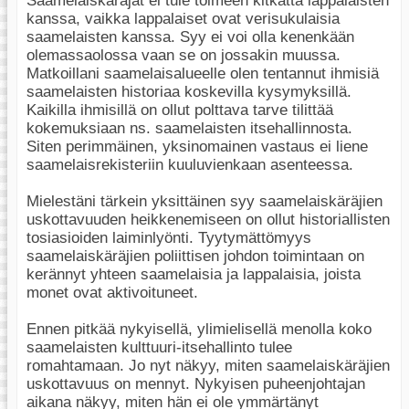
Saamelaiskäräjät ei tule toimeen kitkatta lappalaisten
kanssa, vaikka lappalaiset ovat verisukulaisia
saamelaisten kanssa. Syy ei voi olla kenenkään
olemassaolossa vaan se on jossakin muussa.
Matkoillani saamelaisalueelle olen tentannut ihmisiä
saamelaisten historiaa koskevilla kysymyksillä.
Kaikilla ihmisillä on ollut polttava tarve tilittää
kokemuksiaan ns. saamelaisten itsehallinnosta.
Siten perimmäinen, yksinomainen vastaus ei liene
saamelaisrekisteriin kuuluvienkaan asenteessa.
Mielestäni tärkein yksittäinen syy saamelaiskäräjien
uskottavuuden heikkenemiseen on ollut historiallisten
tosiasioiden laiminlyönti. Tyytymättömyys
saamelaiskäräjien poliittisen johdon toimintaan on
kerännyt yhteen saamelaisia ja lappalaisia, joista
monet ovat aktivoituneet.
Ennen pitkää nykyisellä, ylimielisellä menolla koko
saamelaisten kulttuuri-itsehallinto tulee
romahtamaan. Jo nyt näkyy, miten saamelaiskäräjien
uskottavuus on mennyt. Nykyisen puheenjohtajan
aikana näkyy, miten hän ei ole ymmärtänyt