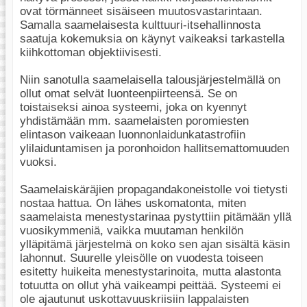
ovat törmänneet sisäiseen muutosvastarintaan.
Samalla saamelaisesta kulttuuri-itsehallinnosta
saatuja kokemuksia on käynyt vaikeaksi tarkastella
kiihkottoman objektiivisesti.
Niin sanotulla saamelaisella talousjärjestelmällä on
ollut omat selvät luonteenpiirteensä. Se on
toistaiseksi ainoa systeemi, joka on kyennyt
yhdistämään mm. saamelaisten poromiesten
elintason vaikeaan luonnonlaidunkatastrofiin
ylilaiduntamisen ja poronhoidon hallitsemattomuuden
vuoksi.
Saamelaiskäräjien propagandakoneistolle voi tietysti
nostaa hattua. On lähes uskomatonta, miten
saamelaista menestystarinaa pystyttiin pitämään yllä
vuosikymmeniä, vaikka muutaman henkilön
ylläpitämä järjestelmä on koko sen ajan sisältä käsin
lahonnut. Suurelle yleisölle on vuodesta toiseen
esitetty huikeita menestystarinoita, mutta alastonta
totuutta on ollut yhä vaikeampi peittää. Systeemi ei
ole ajautunut uskottavuuskriisiin lappalaisten