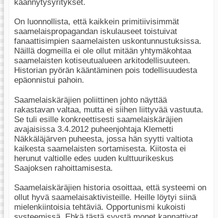
käännytysyritykset.
On luonnollista, että kaikkein primitiivisimmät
saamelaispropagandan iskulauseet toistuivat
fanaattisimpien saamelaisten uskontunnustuksissa.
Näillä dogmeilla ei ole ollut mitään yhtymäkohtaa
saamelaisten kotiseutualueen arkitodellisuuteen.
Historian pyörän kääntäminen pois todellisuudesta
epäonnistui pahoin.
Saamelaiskäräjien poliittinen johto näyttää
rakastavan valtaa, mutta ei siihen liittyvää vastuuta.
Se tuli esille konkreettisesti saamelaiskäräjien
avajaisissa 3.4.2012 puheenjohtaja Klemetti
Näkkäläjärven puheesta, jossa hän syytti valtiota
kaikesta saamelaisten sortamisesta. Kiitosta ei
herunut valtiolle edes uuden kulttuurikeskus
Saajoksen rahoittamisesta.
Saamelaiskäräjien historia osoittaa, että systeemi on
ollut hyvä saamelaisaktivisteille. Heille löytyi siinä
mielenkiintoisia tehtäviä. Opportunismi kukoisti
systeemissä. Ehkä tästä syystä monet kannattivat