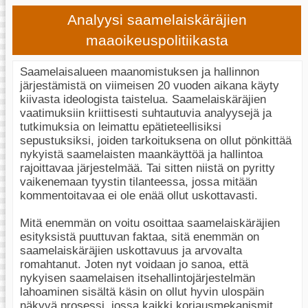
Analyysi saamelaiskäräjien
maaoikeuspolitiikasta
Saamelaisalueen maanomistuksen ja hallinnon
järjestämistä on viimeisen 20 vuoden aikana käyty
kiivasta ideologista taistelua. Saamelaiskäräjien
vaatimuksiin kriittisesti suhtautuvia analyysejä ja
tutkimuksia on leimattu epätieteellisiksi
sepustuksiksi, joiden tarkoituksena on ollut pönkittää
nykyistä saamelaisten maankäyttöä ja hallintoa
rajoittavaa järjestelmää. Tai sitten niistä on pyritty
vaikenemaan tyystin tilanteessa, jossa mitään
kommentoitavaa ei ole enää ollut uskottavasti.
Mitä enemmän on voitu osoittaa saamelaiskäräjien
esityksistä puuttuvan faktaa, sitä enemmän on
saamelaiskäräjien uskottavuus ja arvovalta
romahtanut. Joten nyt voidaan jo sanoa, että
nykyisen saamelaisen itsehallintojärjestelmän
lahoaminen sisältä käsin on ollut hyvin ulospäin
näkyvä prosessi, jossa kaikki korjausmekanismit