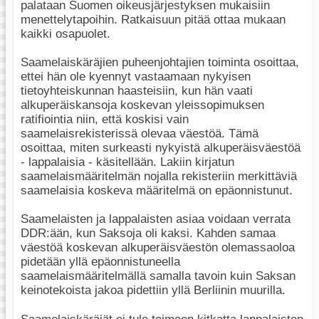
palataan Suomen oikeusjärjestyksen mukaisiin
menettelytapoihin. Ratkaisuun pitää ottaa mukaan
kaikki osapuolet.
Saamelaiskäräjien puheenjohtajien toiminta osoittaa,
ettei hän ole kyennyt vastaamaan nykyisen
tietoyhteiskunnan haasteisiin, kun hän vaati
alkuperäiskansoja koskevan yleissopimuksen
ratifiointia niin, että koskisi vain
saamelaisrekisterissä olevaa väestöä. Tämä
osoittaa, miten surkeasti nykyistä alkuperäisväestöä
- lappalaisia - käsitellään. Lakiin kirjatun
saamelaismääritelmän nojalla rekisteriin merkittäviä
saamelaisia koskeva määritelmä on epäonnistunut.
Saamelaisten ja lappalaisten asiaa voidaan verrata
DDR:ään, kun Saksoja oli kaksi. Kahden samaa
väestöä koskevan alkuperäisväestön olemassaoloa
pidetään yllä epäonnistuneella
saamelaismääritelmällä samalla tavoin kuin Saksan
keinotekoista jakoa pidettiin yllä Berliinin muurilla.