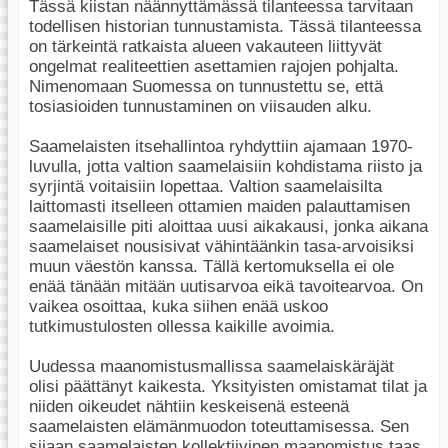
Tässä kiistan näännyttämässä tilanteessa tarvitaan
todellisen historian tunnustamista. Tässä tilanteessa
on tärkeintä ratkaista alueen vakauteen liittyvät
ongelmat realiteettien asettamien rajojen pohjalta.
Nimenomaan Suomessa on tunnustettu se, että
tosiasioiden tunnustaminen on viisauden alku.
Saamelaisten itsehallintoa ryhdyttiin ajamaan 1970-
luvulla, jotta valtion saamelaisiin kohdistama riisto ja
syrjintä voitaisiin lopettaa. Valtion saamelaisilta
laittomasti itselleen ottamien maiden palauttamisen
saamelaisille piti aloittaa uusi aikakausi, jonka aikana
saamelaiset nousisivat vähintäänkin tasa-arvoisiksi
muun väestön kanssa. Tällä kertomuksella ei ole
enää tänään mitään uutisarvoa eikä tavoitearvoa. On
vaikea osoittaa, kuka siihen enää uskoo
tutkimustulosten ollessa kaikille avoimia.
Uudessa maanomistusmallissa saamelaiskäräjät
olisi päättänyt kaikesta. Yksityisten omistamat tilat ja
niiden oikeudet nähtiin keskeisenä esteenä
saamelaisten elämänmuodon toteuttamisessa. Sen
sijaan saamelaisten kollektiivinen maanomistus taas