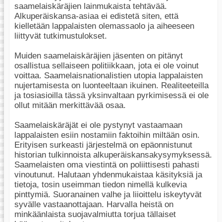
saamelaiskäräjien lainmukaista tehtävää.
Alkuperäiskansa-asiaa ei edistetä siten, että
kielletään lappalaisten olemassaolo ja aiheeseen
liittyvät tutkimustulokset.
Muiden saamelaiskäräjien jäsenten on pitänyt
osallistua sellaiseen politiikkaan, jota ei ole voinut
voittaa. Saamelaisnationalistien utopia lappalaisten
nujertamisesta on luonteeltaan ikuinen. Realiteeteilla
ja tosiasioilla tässä yksinvaltaan pyrkimisessä ei ole
ollut mitään merkittävää osaa.
Saamelaiskäräjät ei ole pystynyt vastaamaan
lappalaisten esiin nostamiin faktoihin miltään osin.
Erityisen surkeasti järjestelmä on epäonnistunut
historian tulkinnoista alkuperäiskansakysymyksessä.
Saamelaisten oma viestintä on poliittisesti pahasti
vinoutunut. Halutaan yhdenmukaistaa käsityksiä ja
tietoja, tosin useimman tiedon nimellä kulkevia
pinttymiä. Suoranainen valhe ja liioittelu iskeytyvät
syvälle vastaanottajaan. Harvalla heistä on
minkäänlaista suojavalmiutta torjua tällaiset