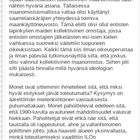
nähtiin hyvänä asiana. Tällaisessa
maanomistusmallissa valtaa olisi käyttänyt
saamelaiskäräjien yhteydessä toimiva
maankäyttöneuvosto. Tämä eliitti olisi ollut entisten
lapinkylien maiden kollektiivinen omistaja, jossa
entisten omistajien jälkeläisten esi-isien kielen
vaihtuessa suomeksi väitettiin luopuneen
oikeuksistaan. Kaikki tämä siis ilman oikeusperustaa
ja ilman pätevää tutkimusnäyttöä siitä, että joskus
olisi valinnut kollektiivinen maanomistus. Siihen piti
silti päästä hinnalla millä hyvänsä ideologian
mukaisesti.
Monet ovat sittemmin ihmetelleet sitä, että miksi
hyvät esitykset jäivät toteutumatta? Kysymys on
äärettömän mielenkiintoinen vastauksesta
puhumattakaan. Monet pahoittelevat edelleen sitä,
että 1990-luvulla avautuneet mahdollisuudet valuivat
hiekkaan. Pahoittelijat eivät ehkä näe sitä, että
taustalla oli rappeutunut, ahne ja vallanhimoinen
poliittinen johto, joka haaveili alueen yksinvallasta,
minkä toteuttamiseksi vaadittiin ILOn