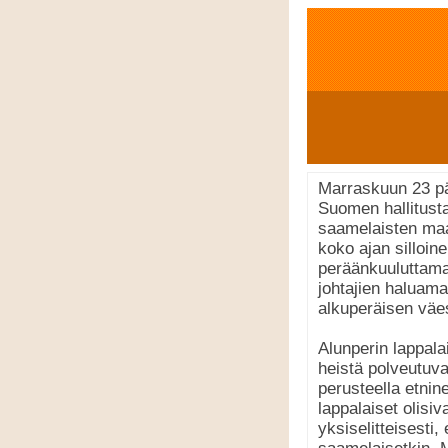
Marraskuun 23 pä
Suomen hallitust
saamelaisten maao
koko ajan silloine
peräänkuuluttamaa
johtajien haluama
alkuperäisen väes
Alunperin lappalai
heistä polveutuv
perusteella etnin
lappalaiset olisiv
yksiselitteisesti,