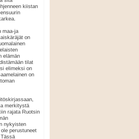
a sitä
uhjenneen kiistan
sensuurin
karkea.
n maa-ja
aiskäräjät on
suomalainen
elaisten
en elämän
hdistämään tilat
i elimeksi on
saamelainen on
attoman
itöskirjassaan,
ssa merkitystä
iin rajata Ruotsin
hmän
n nykyisten
 ole perustuneet
. Tässä