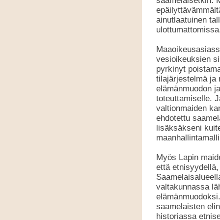
saamelaisetkin. Mi
epäilyttävämmältä
ainutlaatuinen ta
ulottumattomissa.
Maaoikeusasiassa
vesioikeuksien si
pyrkinyt poistam
tilajärjestelmä 
elämänmuodon ja 
toteuttamiselle. J
valtionmaiden ka
ehdotettu saamel
lisäksäkseni kuit
maanhallintamalli
Myös Lapin maiden
että etnisyydellä,
Saamelaisalueella
valtakunnassa lä
elämänmuodoksi. 
saamelaisten eli
historiassa etni