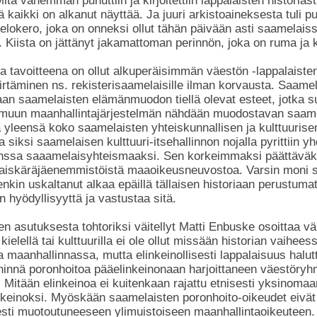
tä vähemmän puhuttiin ja kirjoitettiin lappalaisten historiast
 kaikki on alkanut näyttää. Ja juuri arkistoaineksesta tuli p
llelokero, joka on onneksi ollut tähän päivään asti saamelais
 Kiista on jättänyt jakamattoman perinnön, joka on ruma ja 
 tavoitteena on ollut alkuperäisimmän väestön -lappalaiste
irtäminen ns. rekisterisaamelaisille ilman korvausta. Saamel
aan saamelaisten elämänmuodon tiellä olevat esteet, jotka 
ja muun maanhallintajärjestelmän nähdään muodostavan saam
yleensä koko saamelaisten yhteiskunnallisen ja kulttuuris
a siksi saamelaisen kulttuuri-itsehallinnon nojalla pyrittiin y
nssa saaamelaisyhteismaaksi. Sen korkeimmaksi päättäväks
aiskäräjäenemmistöistä maaoikeusneuvostoa. Varsin moni 
enkin uskaltanut alkaa epäillä tällaisen historiaan perustum
n hyödyllisyyttä ja vastustaa sitä.
 asutuksesta tohtoriksi väitellyt Matti Enbuske osoittaa vä
 kielellä tai kulttuurilla ei ole ollut missään historian vaihee
 maanhallinnassa, mutta elinkeinollisesti lappalaisuus halutt
hinnä poronhoitoa pääelinkeinonaan harjoittaneen väestöry
Mitään elinkeinoa ei kuitenkaan rajattu etnisesti yksinomaa
nkeinoksi. Myöskään saamelaisten poronhoito-oikeudet eivät
sesti muotoutuneeseen ylimuistoiseen maanhallintaoikeuteen