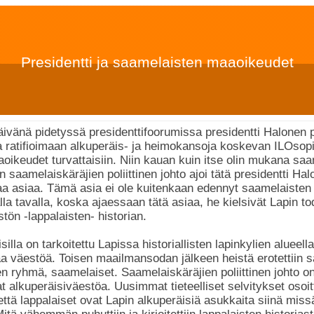
Presidentti ja saamelaisten maaoikeudet
ivänä pidetyssä presidenttifoorumissa presidentti Halonen p
a ratifioimaan alkuperäis- ja heimokansoja koskevan ILOsop
ikeudet turvattaisiin. Niin kauan kuin itse olin mukana saa
n saamelaiskäräjien poliittinen johto ajoi tätä presidentti Ha
 asiaa. Tämä asia ei ole kuitenkaan edennyt saamelaisten p
lla tavalla, koska ajaessaan tätä asiaa, he kielsivät Lapin to
tön -lappalaisten- historian.
silla on tarkoitettu Lapissa historiallisten lapinkylien alueell
aa väestöä. Toisen maailmansodan jälkeen heistä erotettiin 
en ryhmä, saamelaiset. Saamelaiskäräjien poliittinen johto on 
at alkuperäisiväestöa. Uusimmat tieteelliset selvitykset osoit
 että lappalaiset ovat Lapin alkuperäisiä asukkaita siinä miss