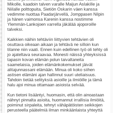
Mikolle, kaadoin talven varalle Maijun Aslakille ja
Niilalle polttopuita, Sietiön Oskarin väen kanssa
vedimme nuottaa Paadarjärvellä, Jomppasen Nilpin
ja hänen vaimonsa Karenin kanssa nostimme
Ylemmän-Lankojoen varrella jäkälää ajoporoille
talveksi.
Kaikkien näihin tehtäviin liittyvien tehtävien oli
osuttava oikeaan aikaan ja tehtävä ne silloin kun
tilanne niin vaati. Ennen kuin edellinen työ oli tehty oli
jo ajateltava seuraavaa. Monesti näissä yhteyksissä
tapasin kovan elämän polun taivaltaneita
saamelaisia, joiden elämänkokemukset jäivät
alitajunnassani elämään. Minua oli koko siihen
astisen elämäni ajan hallinnut suuri uteliaisuus.
Tahdoin tietää selityksiä asioille ja ilmiöille ja tämä
halu ajoi minua ottamaan asioista selvää.
Kun tietoni lisääntyi, huomasin, että olin ainoastaan
nähnyt pinnalta asioita, huomannut irrallisia ilmiöitä,
poiminut sirpaleita, tehnyt vähäpätöisten seikkojen
perusteella päätelmiä ilman minkäänlaista yhteyttä