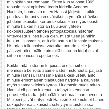
mihinkään suurempaan. Sitten kun vuonna 1969
tapasin Honkapirtissä Inarin kirkolla Andaras
Hanssin, huomasin miten Hanssi järjesteli kaikki
puuttuvat tietoni yhteneväisiksi ja ymmärrettäviksi
johdonmukaisiksi kertomuksiksi. Hän myös opasti
minulle kaiken historian kuuluvan yhteen
kokonaisuuteen tehden johtopäätöksiä historian
yhteydestä siihen kuka olen, mistä tulen ja mihin
kuulun. Huomasin, että olin astunut Hanssin mukana
historian tulkinnoissa vaaralta tunturin laelle ja
päässyt pitemmälle kuin mitä historian kirjat olivat
siihen mennessä opettaneet.
Kaikki mitä historian kirjoissa ei ollut siihen
mennessä kerrottu saamelaisten historiasta, paljasti
minulle Hanssi. Hanssin kanssa keskustelu antoi
minulle erinomaisen tilaisuuden harjoitella kaunista
myös saamenkielenkäyttöä. Huomasin myös miten
Hanssi oli paljon lukenut ja tehnyt lukemansa
perusteella tarkat johtopäätökset maailman menosta.
Mieleeni jäivät erityisesti Hanssin kertomukset hänen
sukupolvensa aikaisista selviytymistaisteluissa