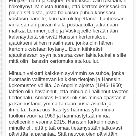
Pohjois-Inarin ja Utsjoen erämaissa. Olin tosiaankin
häkeltynyt. Minusta tuntuu, että kertomuksissasi on
paljon sellaista, josta haluaisin puhua kanssasi,
vastasin hänelle, kun hän oli lopettanut. Lähtiessäni
vielä saman päivän illalla postiautolla jatkamaan
matkaa Lemmenjoelle ja Vaskojoelle keräämään
kalanäytteitä siirsivät Hanssin kertomukset
ajatukseni siihen maailmaan, jonka olin hänen
kertomuksistaan löytänyt. Etsin kiihkeästi
ajatuksissani syyn ja seurauksen lakia kaikelle sille
mitä olin Hanssin kertomuksista kuullut.
Minuun vaikutti kaikkein syvimmin se suhde, jonka
huomasin vallitsevan kaikkien tietojen ja Hanssin
kokemusten välillä. Jo Angelin ajoista (1946-1950)
lähtien olin havainnut, että minua oli hallinnut tavaton
tiedonhalu. Andaras Hanssi oli siis minua opastanut
ja kannustanut ymmärtämään uusia asioita ja
ilmiöitä. Tämä uusi käsitys hämmästytti minua
tuolloin vuonna 1969 ja hämmästyttää minua
edelleenkin vuonna 2015. Hanssin tärkein neuvo
minulle oli, että pitää omaa tietämystään jatkuvasti
päivittää ja parantaa. Sitä neuvoa olen päivittäin