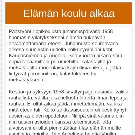
Elämän koulu alkaa
Päästyäni rippikoulusta juhannuspäivänä 1958
huomasin yllätyksekseni elämän aukeavan
arvaamattomana eteeni. Juhannusta seuraavana
arkena suunnistin uudella polkupyörälläni kohti
Karigasniemeä ja Angelia. Sen vuoden aikana sain
oppia tapaamiltani poromiehiltä, kalastajilta ja
metsästäjiltä monenlaisia käytöllisiä niksejä, jotka
liittyivät poronhoitoon, kalastukseen tai
metsästykseen.
Kesään ja syksyyn 1958 sisältyi paljon asioita, välillä
rauhallista, välillä joka hetkistä kiirettä ilman lepoa ja
rauhaa. Ei ollut aikaa jäädä ihmettelemään, vaikka
mitä eteen tuli. Koko tarkkavaisuuteni oli keskittynyt
uusien asioiden opetteluun. Niinpä sinä vuonna olin
niin uusien asioiden kanssa tekemisissä, että
aivoissani ei ollut pienintäkään tilaa elämän muille
asioille ja ilmiöille. Tein Angelissa heinää Vuollin