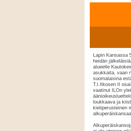
Lapin Kansassa 5.
heidän jälkeläisi
alueelle Kautokei
asukkaita, vaan n
suomalaisina est
T.I.Itkosen II o
vaatinut ILOn yle
äänioikeusluettelo
loukkaava ja kiis
kieliperusteinen 
alkuperäiskansa
Alkuperäiskansoj