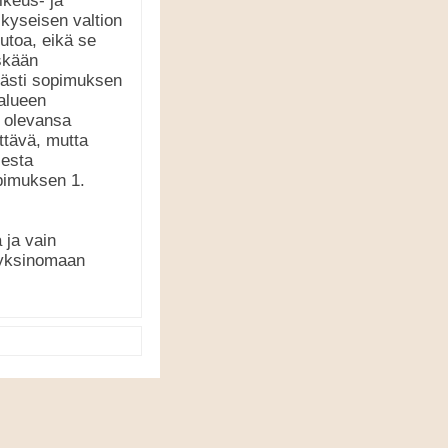
ikeus- ja
 kyseisen valtion
utoa, eikä se
öskään
lvästi sopimuksen
alueen
e olevansa
ttävä, mutta
sesta
pimuksen 1.
 ja vain
n yksinomaan