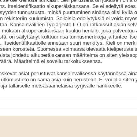
kä se ole kieliasia lainkaan. Sen perustana on jokaisen oma o
 ns. itseidentifikaatio alkuperäiskansana. Se ei edellytä edes
yyden tunnustusta, minkä puuttuminen sinänsä olisi kyllä o
n rekisteriin kuulumista. Sellaisia edellytyksiä ei voida my
ttaa. Kansainvälinen Työjärjestö ILO on ratkaissut asian se
en mukaan alkuperäiskansaan kuuluu henkilö, joka polveutuu 
tä, on säilyttänyt kulttuurinsa tunnusmerkkejä ja tuntee its
 Itseidentifikaatiolle annetaan suuri merkitys. Kieli on merki
ikseen korosteta. Suomessa voimassa olevasta kieliperustei
aista johdettu alkuperäiskansan määritelmä on siten yleisso
äärä. Määritelmä ei sovellu tarkoitukseensa.
oskevat asiat perustuvat kansainvälisessä käytännössä aina
Tutkimustieto on sama asia kuin perustelut. Ei voi olla site
eluja tällaiselle metsäsaamelaisia syrjivälle hankkeelle.