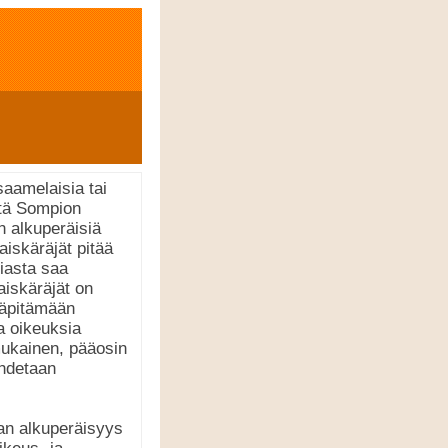
aamelaisia tai
ttä Sompion
n alkuperäisiä
aiskäräjät pitää
iasta saa
iskäräjät on
lläpitämään
la oikeuksia
mukainen, pääosin
ohdetaan
an alkuperäisyys