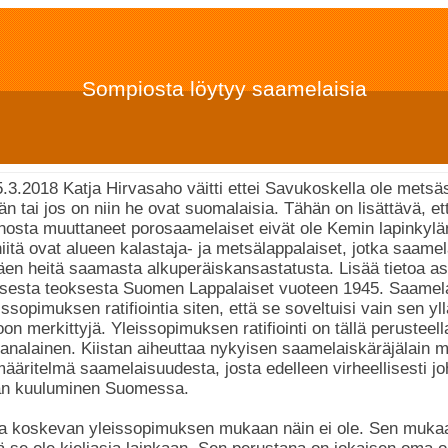
Sompiosta löytyy saamelaisia
3.2018 Katja Hirvasaho väitti ettei Savukoskella ole metsäs
ään tai jos on niin he ovat suomalaisia. Tähän on lisättävä, e
nosta muuttaneet porosaamelaiset eivät ole Kemin lapinkylä
iitä ovat alueen kalastaja- ja metsälappalaiset, jotka saamel
äen heitä saamasta alkuperäiskansastatusta. Lisää tietoa as
saisesta teoksesta Suomen Lappalaiset vuoteen 1945. Saamela
issopimuksen ratifiointia siten, että se soveltuisi vain sen y
on merkittyjä. Yleissopimuksen ratifiointi on tällä perusteel
tanalainen. Kiistan aiheuttaa nykyisen saamelaiskäräjälain 
määritelmä saamelaisuudesta, josta edelleen virheellisesti j
an kuuluminen Suomessa.
a koskevan yleissopimuksen mukaan näin ei ole. Sen muka