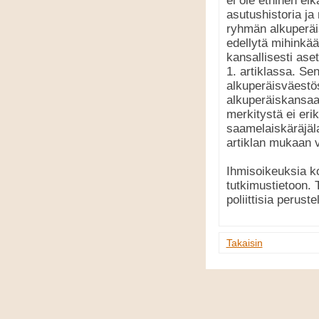
ei ole etninen ei
asutushistoria ja
ryhmän alkuperäis
edellytä mihinkää
kansallisesti ase
1. artiklassa. S
alkuperäisväestös
alkuperäiskansaa.
merkitystä ei er
saamelaiskäräjäl
artiklan mukaan v
Ihmisoikeuksia k
tutkimustietoon. 
poliittisia perust
Takaisin