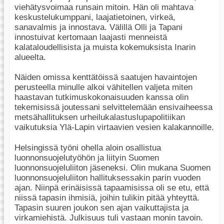
viehätysvoimaa runsain mitoin. Hän oli mahtava
keskustelukumppani, laajatietoinen, virkeä,
sanavalmis ja innostava. Välillä Olli ja Tapani
innostuivat kertomaan laajasti menneistä
kalataloudellisista ja muista kokemuksista Inarin
alueelta.
Näiden omissa kenttätöissä saatujen havaintojen
perusteella minulle alkoi vähitellen valjeta miten
haastavan tutkimuskokonaisuuden kanssa olin
tekemisissä joutessani selvittelemään ensivaiheessa
metsähallituksen urheilukalastuslupapolitiikan
vaikutuksia Ylä-Lapin virtaavien vesien kalakannoille.
Helsingissä työni ohella aloin osallistua
luonnonsuojelutyöhön ja liityin Suomen
luonnonsuojeluliiton jäseneksi. Olin mukana Suomen
luonnonsuojeluliiton hallituksessakin parin vuoden
ajan. Niinpä erinäisissä tapaamisissa oli se etu, että
niissä tapasin ihmisiä, joihin tulikin pitää yhteyttä.
Tapasin suuren joukon sen ajan vaikuttajista ja
virkamiehistä. Julkisuus tuli vastaan monin tavoin.