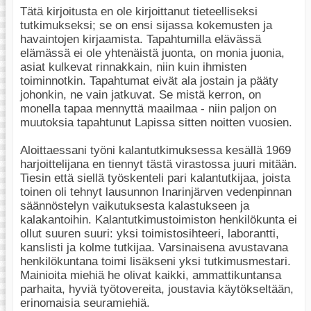
Tätä kirjoitusta en ole kirjoittanut tieteelliseksi
tutkimukseksi; se on ensi sijassa kokemusten ja
havaintojen kirjaamista. Tapahtumilla elävässä
elämässä ei ole yhtenäistä juonta, on monia juonia,
asiat kulkevat rinnakkain, niin kuin ihmisten
toiminnotkin. Tapahtumat eivät ala jostain ja pääty
johonkin, ne vain jatkuvat. Se mistä kerron, on
monella tapaa mennyttä maailmaa - niin paljon on
muutoksia tapahtunut Lapissa sitten noitten vuosien.
Aloittaessani työni kalantutkimuksessa kesällä 1969
harjoittelijana en tiennyt tästä virastossa juuri mitään.
Tiesin että siellä työskenteli pari kalantutkijaa, joista
toinen oli tehnyt lausunnon Inarinjärven vedenpinnan
säännöstelyn vaikutuksesta kalastukseen ja
kalakantoihin. Kalantutkimustoimiston henkilökunta ei
ollut suuren suuri: yksi toimistosihteeri, laborantti,
kanslisti ja kolme tutkijaa. Varsinaisena avustavana
henkilökuntana toimi lisäkseni yksi tutkimusmestari.
Mainioita miehiä he olivat kaikki, ammattikuntansa
parhaita, hyviä työtovereita, joustavia käytökseltään,
erinomaisia seuramiehiä.