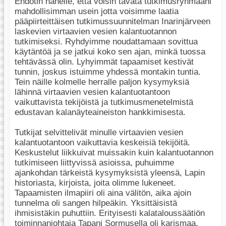
Ehdotin hänelle, että voisin tavata tutkimusryhmääni
mahdollisimman usein jotta voisimme laatia
pääpiirteittäisen tutkimussuunnitelman Inarinjärveen
laskevien virtaavien vesien kalantuotannon
tutkimiseksi. Ryhdyimme noudattamaan sovittua
käytäntöä ja se jatkui koko sen ajan, minkä tuossa
tehtävässä olin. Lyhyimmät tapaamiset kestivät
tunnin, joskus istuimme yhdessä montakin tuntia.
Tein näille kolmelle herralle paljon kysymyksiä
lähinnä virtaavien vesien kalantuotantoon
vaikuttavista tekijöistä ja tutkimusmenetelmistä
edustavan kalanäyteaineiston hankkimisesta.
Tutkijat selvittelivät minulle virtaavien vesien
kalantuotantoon vaikuttavia keskeisiä tekijöitä.
Keskustelut liikkuivat muissakin kuin kalantuotannon
tutkimiseen liittyvissä asioissa, puhuimme
ajankohdan tärkeistä kysymyksistä yleensä, Lapin
historiasta, kirjoista, joita olimme lukeneet.
Tapaamisten ilmapiiri oli aina välitön, aika ajoin
tunnelma oli sangen hilpeäkin. Yksittäisistä
ihmisistäkin puhuttiin. Erityisesti kalataloussäätiön
toiminnanjohtaja Tapani Sormusella oli karismaa,