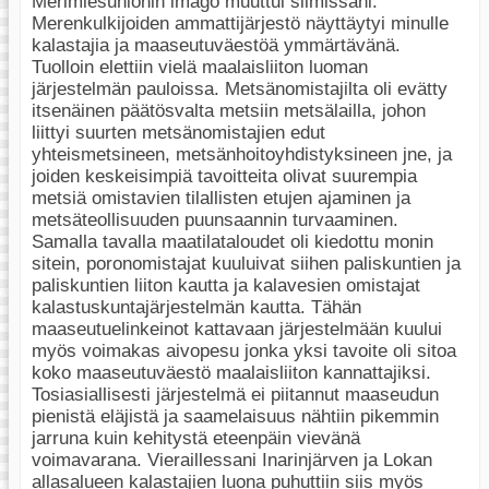
Merimiesunionin imago muuttui silmissäni.
Merenkulkijoiden ammattijärjestö näyttäytyi minulle
kalastajia ja maaseutuväestöä ymmärtävänä.
Tuolloin elettiin vielä maalaisliiton luoman
järjestelmän pauloissa. Metsänomistajilta oli evätty
itsenäinen päätösvalta metsiin metsälailla, johon
liittyi suurten metsänomistajien edut
yhteismetsineen, metsänhoitoyhdistyksineen jne, ja
joiden keskeisimpiä tavoitteita olivat suurempia
metsiä omistavien tilallisten etujen ajaminen ja
metsäteollisuuden puunsaannin turvaaminen.
Samalla tavalla maatilataloudet oli kiedottu monin
sitein, poronomistajat kuuluivat siihen paliskuntien ja
paliskuntien liiton kautta ja kalavesien omistajat
kalastuskuntajärjestelmän kautta. Tähän
maaseutuelinkeinot kattavaan järjestelmään kuului
myös voimakas aivopesu jonka yksi tavoite oli sitoa
koko maaseutuväestö maalaisliiton kannattajiksi.
Tosiasiallisesti järjestelmä ei piitannut maaseudun
pienistä eläjistä ja saamelaisuus nähtiin pikemmin
jarruna kuin kehitystä eteenpäin vievänä
voimavarana. Vieraillessani Inarinjärven ja Lokan
allasalueen kalastajien luona puhuttiin siis myös