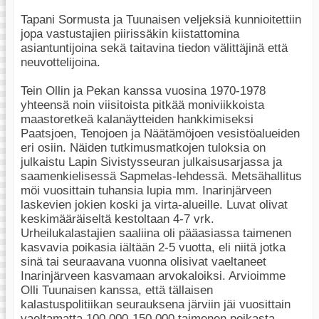
Tapani Sormusta ja Tuunaisen veljeksiä kunnioitettiin
jopa vastustajien piirissäkin kiistattomina
asiantuntijoina sekä taitavina tiedon välittäjinä että
neuvottelijoina.
Tein Ollin ja Pekan kanssa vuosina 1970-1978
yhteensä noin viisitoista pitkää moniviikkoista
maastoretkeä kalanäytteiden hankkimiseksi
Paatsjoen, Tenojoen ja Näätämöjoen vesistöalueiden
eri osiin. Näiden tutkimusmatkojen tuloksia on
julkaistu Lapin Sivistysseuran julkaisusarjassa ja
saamenkielisessä Sapmelas-lehdessä. Metsähallitus
möi vuosittain tuhansia lupia mm. Inarinjärveen
laskevien jokien koski ja virta-alueille. Luvat olivat
keskimääräiseltä kestoltaan 4-7 vrk.
Urheilukalastajien saaliina oli pääasiassa taimenen
kasvavia poikasia iältään 2-5 vuotta, eli niitä jotka
sinä tai seuraavana vuonna olisivat vaeltaneet
Inarinjärveen kasvamaan arvokaloiksi. Arvioimme
Olli Tuunaisen kanssa, että tällaisen
kalastuspolitiikan seurauksena järviin jäi vuosittain
vaeltamatta 100 000-150 000 taimenen poikasta.