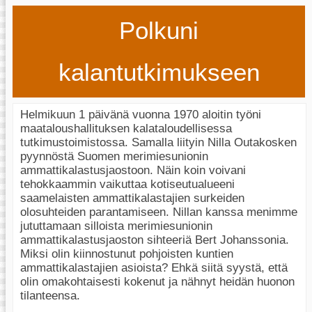
Polkuni
kalantutkimukseen
Helmikuun 1 päivänä vuonna 1970 aloitin työni
maataloushallituksen kalataloudellisessa
tutkimustoimistossa. Samalla liityin Nilla Outakosken
pyynnöstä Suomen merimiesunionin
ammattikalastusjaostoon. Näin koin voivani
tehokkaammin vaikuttaa kotiseutualueeni
saamelaisten ammattikalastajien surkeiden
olosuhteiden parantamiseen. Nillan kanssa menimme
jututtamaan silloista merimiesunionin
ammattikalastusjaoston sihteeriä Bert Johanssonia.
Miksi olin kiinnostunut pohjoisten kuntien
ammattikalastajien asioista? Ehkä siitä syystä, että
olin omakohtaisesti kokenut ja nähnyt heidän huonon
tilanteensa.