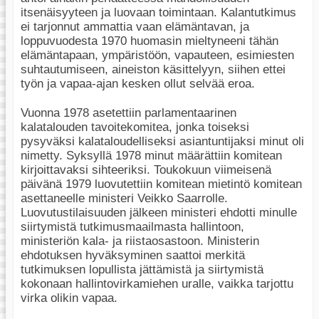
itsenäisyyteen ja luovaan toimintaan. Kalantutkimus
ei tarjonnut ammattia vaan elämäntavan, ja
loppuvuodesta 1970 huomasin mieltyneeni tähän
elämäntapaan, ympäristöön, vapauteen, esimiesten
suhtautumiseen, aineiston käsittelyyn, siihen ettei
työn ja vapaa-ajan kesken ollut selvää eroa.
Vuonna 1978 asetettiin parlamentaarinen
kalatalouden tavoitekomitea, jonka toiseksi
pysyväksi kalataloudelliseksi asiantuntijaksi minut oli
nimetty. Syksyllä 1978 minut määrättiin komitean
kirjoittavaksi sihteeriksi. Toukokuun viimeisenä
päivänä 1979 luovutettiin komitean mietintö komitean
asettaneelle ministeri Veikko Saarrolle.
Luovutustilaisuuden jälkeen ministeri ehdotti minulle
siirtymistä tutkimusmaailmasta hallintoon,
ministeriön kala- ja riistaosastoon. Ministerin
ehdotuksen hyväksyminen saattoi merkitä
tutkimuksen lopullista jättämistä ja siirtymistä
kokonaan hallintovirkamiehen uralle, vaikka tarjottu
virka olikin vapaa.