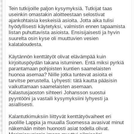
Tein tutkijoille paljon kysymyksiä. Tutkijat taas
useinkin omastakin aloitteestaan selostivat
ajankohtaisia keskeisiä asioita. Jotta aika tulisi
hyödyllisesti käytetyksi, valmistin ennen tapaamista
listan puhuttavista asioista. Ensisijaisesti ja hyvin
suurelta osin kyse oli muuttuvien vesien
kalataloudesta.
Käytännön kenttätyöt olivat elävämpää kuin
kirjoituspöydän takana istuminen. Entä miksi pyrkiä
parantamaan pohjoisten kuntien saamelaisten
huonoa asemaa? Niille jotka tuntevat asioita ei
tarvitse perustella. Lyhyesti: tätä kautta pääsisin
vaikuttamaan saamelaisten asemaan.
Kalastusjaoston sihteeri Johansson suostui
pyyntööni ja vastaili kysymyksiini lyhyesti ja
asiallisesti.
Kalantutkimuksiin liittyvät kenttätyövaiheet eri
puolille Lappia ja muualla Suomessa avasivat minut
näkemään miten huonosti asiat todella olivat.