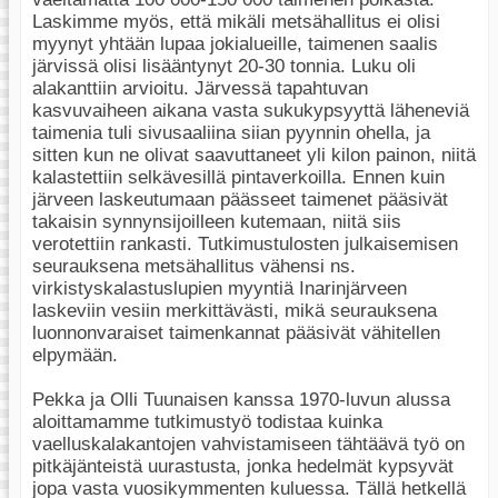
Laskimme myös, että mikäli metsähallitus ei olisi
myynyt yhtään lupaa jokialueille, taimenen saalis
järvissä olisi lisääntynyt 20-30 tonnia. Luku oli
alakanttiin arvioitu. Järvessä tapahtuvan
kasvuvaiheen aikana vasta sukukypsyyttä läheneviä
taimenia tuli sivusaaliina siian pyynnin ohella, ja
sitten kun ne olivat saavuttaneet yli kilon painon, niitä
kalastettiin selkävesillä pintaverkoilla. Ennen kuin
järveen laskeutumaan päässeet taimenet pääsivät
takaisin synnynsijoilleen kutemaan, niitä siis
verotettiin rankasti. Tutkimustulosten julkaisemisen
seurauksena metsähallitus vähensi ns.
virkistyskalastuslupien myyntiä Inarinjärveen
laskeviin vesiin merkittävästi, mikä seurauksena
luonnonvaraiset taimenkannat pääsivät vähitellen
elpymään.
Pekka ja Olli Tuunaisen kanssa 1970-luvun alussa
aloittamamme tutkimustyö todistaa kuinka
vaelluskalakantojen vahvistamiseen tähtäävä työ on
pitkäjänteistä uurastusta, jonka hedelmät kypsyvät
jopa vasta vuosikymmenten kuluessa. Tällä hetkellä