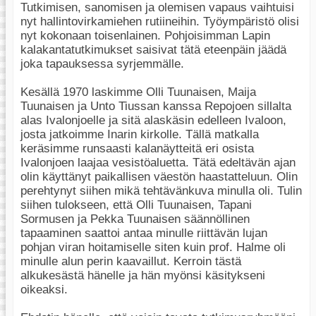
Tutkimisen, sanomisen ja olemisen vapaus vaihtuisi
nyt hallintovirkamiehen rutiineihin. Työympäristö olisi
nyt kokonaan toisenlainen. Pohjoisimman Lapin
kalakantatutkimukset saisivat tätä eteenpäin jäädä
joka tapauksessa syrjemmälle.
Kesällä 1970 laskimme Olli Tuunaisen, Maija
Tuunaisen ja Unto Tiussan kanssa Repojoen sillalta
alas Ivalonjoelle ja sitä alaskäsin edelleen Ivaloon,
josta jatkoimme Inarin kirkolle. Tällä matkalla
keräsimme runsaasti kalanäytteitä eri osista
Ivalonjoen laajaa vesistöaluetta. Tätä edeltävän ajan
olin käyttänyt paikallisen väestön haastatteluun. Olin
perehtynyt siihen mikä tehtävänkuva minulla oli. Tulin
siihen tulokseen, että Olli Tuunaisen, Tapani
Sormusen ja Pekka Tuunaisen säännöllinen
tapaaminen saattoi antaa minulle riittävän lujan
pohjan viran hoitamiselle siten kuin prof. Halme oli
minulle alun perin kaavaillut. Kerroin tästä
alkukesästä hänelle ja hän myönsi käsitykseni
oikeaksi.