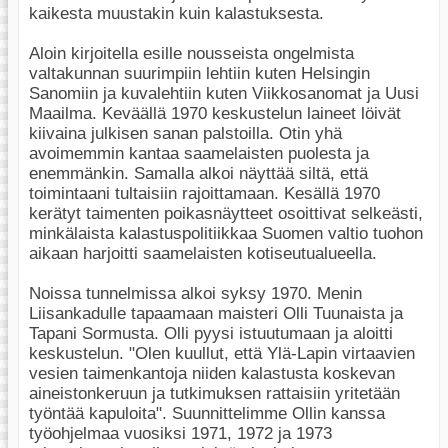
kaikesta muustakin kuin kalastuksesta.
Aloin kirjoitella esille nousseista ongelmista
valtakunnan suurimpiin lehtiin kuten Helsingin
Sanomiin ja kuvalehtiin kuten Viikkosanomat ja Uusi
Maailma. Keväällä 1970 keskustelun laineet löivät
kiivaina julkisen sanan palstoilla. Otin yhä
avoimemmin kantaa saamelaisten puolesta ja
enemmänkin. Samalla alkoi näyttää siltä, että
toimintaani tultaisiin rajoittamaan. Kesällä 1970
kerätyt taimenten poikasnäytteet osoittivat selkeästi,
minkälaista kalastuspolitiikkaa Suomen valtio tuohon
aikaan harjoitti saamelaisten kotiseutualueella.
Noissa tunnelmissa alkoi syksy 1970. Menin
Liisankadulle tapaamaan maisteri Olli Tuunaista ja
Tapani Sormusta. Olli pyysi istuutumaan ja aloitti
keskustelun. "Olen kuullut, että Ylä-Lapin virtaavien
vesien taimenkantoja niiden kalastusta koskevan
aineistonkeruun ja tutkimuksen rattaisiin yritetään
työntää kapuloita". Suunnittelimme Ollin kanssa
työohjelmaa vuosiksi 1971, 1972 ja 1973