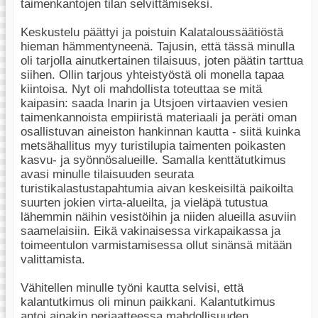
taimenkantojen tilan selvittämiseksi.
Keskustelu päättyi ja poistuin Kalataloussäätiöstä
hieman hämmentyneenä. Tajusin, että tässä minulla
oli tarjolla ainutkertainen tilaisuus, joten päätin tarttua
siihen. Ollin tarjous yhteistyöstä oli monella tapaa
kiintoisa. Nyt oli mahdollista toteuttaa se mitä
kaipasin: saada Inarin ja Utsjoen virtaavien vesien
taimenkannoista empiiristä materiaali ja peräti oman
osallistuvan aineiston hankinnan kautta - siitä kuinka
metsähallitus myy turistilupia taimenten poikasten
kasvu- ja syönnösalueille. Samalla kenttätutkimus
avasi minulle tilaisuuden seurata
turistikalastustapahtumia aivan keskeisiltä paikoilta
suurten jokien virta-alueilta, ja vieläpä tutustua
lähemmin näihin vesistöihin ja niiden alueilla asuviin
saamelaisiin. Eikä vakinaisessa virkapaikassa ja
toimeentulon varmistamisessa ollut sinänsä mitään
valittamista.
Vähitellen minulle työni kautta selvisi, että
kalantutkimus oli minun paikkani. Kalantutkimus
antoi ainakin periaatteessa mahdollisuuden