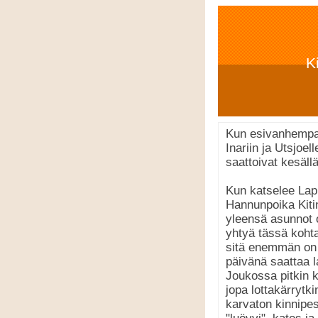
K
Kun esivanhempan
Inariin ja Utsjoe
saattoivat kesällä
Kun katselee Lapi
Hannunpoika Kitin
yleensä asunnot o
yhtyä tässä kohta
sitä enemmän on 
päivänä saattaa l
Joukossa pitkin k
jopa lottakärrytki
karvaton kinnipe