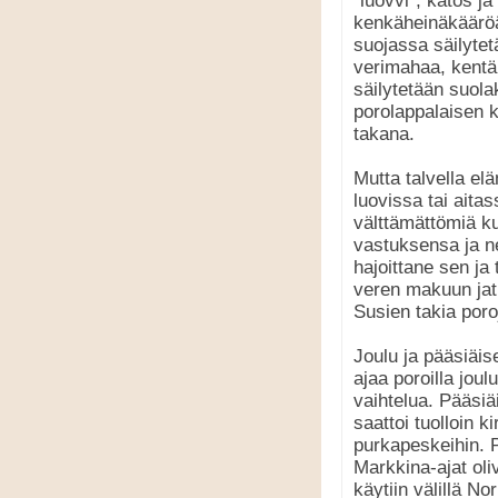
"luövvi", katos ja
kenkäheinäkääröä,
suojassa säilytet
verimahaa, kentän 
säilytetään suola
porolappalaisen 
takana.
Mutta talvella elä
luovissa tai aita
välttämättömiä ku
vastuksensa ja ne
hajoittane sen ja
veren makuun jat
Susien takia poroj
Joulu ja pääsiäise
ajaa poroilla jou
vaihtelua. Pääsiä
saattoi tuolloin 
purkapeskeihin. P
Markkina-ajat oliv
käytiin välillä N