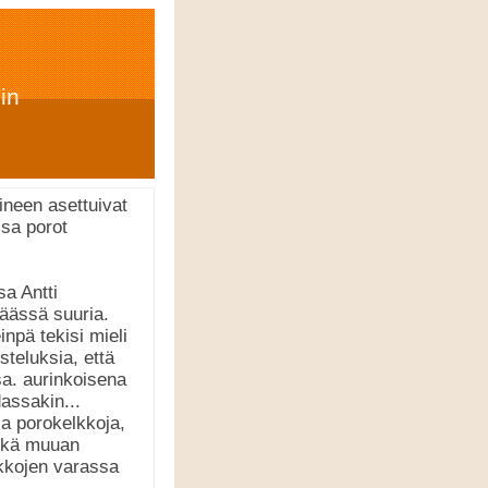
in
ineen asettuivat
ssa porot
a Antti
päässä suuria.
npä tekisi mieli
steluksia, että
a. aurinkoisena
assakin...
ja porokelkkoja,
 sekä muuan
akkojen varassa