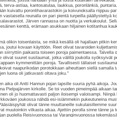
 telineitä, joissa nähdään yhtä ja toista kotaväen tarvekalua:
 terva-astiaa, kantosatulaa, laukkua, poronlänkiä, puntaria
ään kuivattu poronlihavarastokin ja koivunoksalla riippuu par
vastaisella reunalla on pari pientä turpeilla päällystettyä ko
kalavarastot. Järven rannassa on nuotta ja verkakoulut. Sell
kesäinen kenttä, erämaan asukkaan hiljainen kotitanhua kauk
mä olikin toisenlaista, se mikä kesällä oli hajallaan pitkin kent
ssa, joutui kovaan käyttöön. Reet olivat tavaroiden kuljettam
n siirryttiin paikasta toiseen poroja paimentaessa. Talvella o
 olivat suuret susilaumat, jotka välillä joukolla syöksyivät 
 tappaen kymmenittäin poroja. Tavallisesti tällaiset susilaum
koivat naapurikodan porotokkaan aiheuttaen siellä samalla t
en luona oli jatkuvasti oltava joku."
n aika oli Antti Hannun pojan lapsille suuria pyhä aikoja. Jou
luna Pielpajärven kirkolle. Se toi vuoden pimeimpää aikaan tar
inen oli jo huomattavasti paljon iloisempi valoisampi. Niinpä 
kirkkoväen joukossa nähdä esi-isiämmekin pukeutuneina mustii
ääsiäispyhät olivat tänne muuttaneille sukulaisillemme suurt
at muutoinkin vilkasta aikaa. Ajettiin porolla sinne tänne ja t
orjan puolella Reisivuonossa tai Varanginvuonossa tekemäss