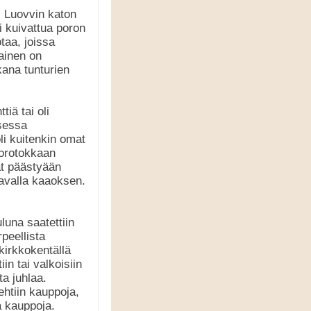
. Luovvin katon
i kuivattua poron
taa, joissa
ainen on
ana tunturien
tiä tai oli
isessa
li kuitenkin omat
porotokkaan
at päästyään
avalla kaaoksen.
luna saatettiin
peellista
kirkkokentällä
n tai valkoisiin
a juhlaa.
ehtiin kauppoja,
ä kauppoja.