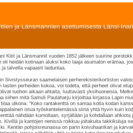
ittien ja Länsmannien asettumisesta Länsi-Inari
i Kitit ja Länsmannit vuoden 1852 jälkeen suurine porotokk
lle oli heidän kotinaan aluksi koko laaja asumaton erämaa, jo
 ja talvella vapaasti laiduntaa.
n Sivistysseuran saamelaisen perherekisterikortiston valoss
 lasten perheiden kokoa, voi todeta, että perheet olivat etu
livat tuohon aikaan ahtaita, luultavasti yksihuoneisia. Melkei
a siihen mitä Samuli Paulaharju kirjoittaa kirjassa Lapin mui
tilaa ulkona: "Koko rantakenttä on samaa kotia kodan kanss
appalainen istua työskentelemässä siinä yhtä hyvin kuin kod
enttää nähdään kumollaan, syrjällään ja kohdallaan ahkiota 
n. Kivillä ja kantojen nenissä roikkuu joitakuita takkikuluja
ski. Kentän pohjoisreunassa on parin koivuhaarikan ja karv