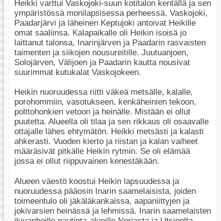
Heikki varttui Vaskojoki-suun kotitalon kentällä ja sen
ympäristössä monilapsisessa perheessä. Vaskojoki,
Paadarjärvi ja läheinen Keptujoki antoivat Heikille
omat saaliinsa. Kalapaikalle oli Heikin isoisä jo
laittanut talonsa, Inarinjärven ja Paadarin rasvaisten
taimenten ja siikojen nousureitille. Juutuanjoen,
Solojärven, Välijoen ja Paadarin kautta nousivat
suurimmat kutukalat Vaskojokeen.
Heikin nuoruudessa riitti väkeä metsälle, kalalle,
porohommiin, vasotukseen, kenkäheinien tekoon,
polttohonkien vetoon ja heinälle. Mistään ei ollut
puutetta. Alueella oli tilaa ja sen rikkaus oli osaavalle
ottajalle lähes ehtymätön. Heikki metsästi ja kalasti
ahkerasti. Vuoden kierto ja riistan ja kalan vaiheet
määräsivät pitkälle Heikin rytmin. Se oli elämää
jossa ei ollut riippuvainen kenestäkään.
Alueen väestö koostui Heikin lapsuudessa ja
nuoruudessa pääosin Inarin saamelaisista, joiden
toimeentulo oli jäkäläkankaissa, aapaniittyjen ja
jokivarsien heinässä ja lehmissä. Inarin saamelaisten
ikivanhoille nautinta-alueille Norjasta ja Utsjoelta