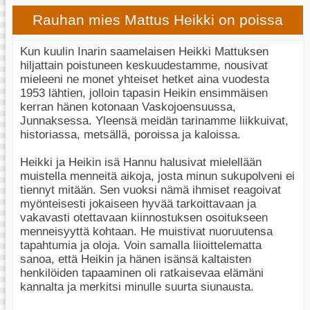
Rauhan mies Mattus Heikki on poissa
Kun kuulin Inarin saamelaisen Heikki Mattuksen
hiljattain poistuneen keskuudestamme, nousivat
mieleeni ne monet yhteiset hetket aina vuodesta
1953 lähtien, jolloin tapasin Heikin ensimmäisen
kerran hänen kotonaan Vaskojoensuussa,
Junnaksessa. Yleensä meidän tarinamme liikkuivat,
historiassa, metsällä, poroissa ja kaloissa.
Heikki ja Heikin isä Hannu halusivat mielellään
muistella menneitä aikoja, josta minun sukupolveni ei
tiennyt mitään. Sen vuoksi nämä ihmiset reagoivat
myönteisesti jokaiseen hyvää tarkoittavaan ja
vakavasti otettavaan kiinnostuksen osoitukseen
menneisyyttä kohtaan. He muistivat nuoruutensa
tapahtumia ja oloja. Voin samalla liioittelematta
sanoa, että Heikin ja hänen isänsä kaltaisten
henkilöiden tapaaminen oli ratkaisevaa elämäni
kannalta ja merkitsi minulle suurta siunausta.