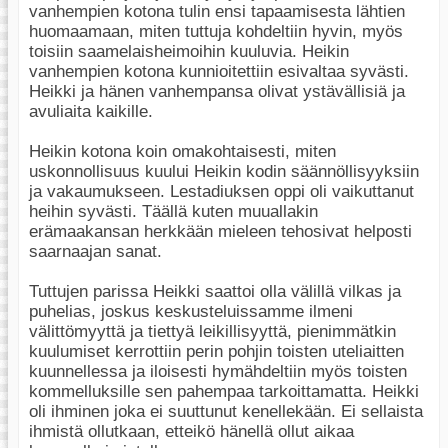
vanhempien kotona tulin ensi tapaamisesta lähtien
huomaamaan, miten tuttuja kohdeltiin hyvin, myös
toisiin saamelaisheimoihin kuuluvia. Heikin
vanhempien kotona kunnioitettiin esivaltaa syvästi.
Heikki ja hänen vanhempansa olivat ystävällisiä ja
avuliaita kaikille.
Heikin kotona koin omakohtaisesti, miten
uskonnollisuus kuului Heikin kodin säännöllisyyksiin
ja vakaumukseen. Lestadiuksen oppi oli vaikuttanut
heihin syvästi. Täällä kuten muuallakin
erämaakansan herkkään mieleen tehosivat helposti
saarnaajan sanat.
Tuttujen parissa Heikki saattoi olla välillä vilkas ja
puhelias, joskus keskusteluissamme ilmeni
välittömyyttä ja tiettyä leikillisyyttä, pienimmätkin
kuulumiset kerrottiin perin pohjin toisten uteliaitten
kuunnellessa ja iloisesti hymähdeltiin myös toisten
kommelluksille sen pahempaa tarkoittamatta. Heikki
oli ihminen joka ei suuttunut kenellekään. Ei sellaista
ihmistä ollutkaan, etteikö hänellä ollut aikaa