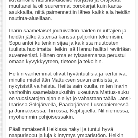
muuttaneilla oli suuremmat porokarjat kuin kanta-
asukkailla, niitä paimennettiin lähes kaikkialla heidän
nautinta-alueillaan.
Inarin saamelaiset joutuivatkin näiden muuttajien ja
heidän jälkeläistensä kanssa paljonkin tekemisiin.
Sopu antoi kuitenkin sijaa ja kaikista muutosten
tuulista huolimatta Heikin isä Hannu hallitsi reviiriään
suvereenisti. Hänen oma erityisasemansa perustui
omaan kyvykkyyteen, tietoon ja tekoihin.
Heikin vanhemmat olivat hyväntuulisia ja kertoilivat
minulle mielellään Mattuksen suvun entisistä ja
nykyisistä vaiheista. Heiltä sain kuulla, miten Inarin
vanhoihin saamelaissukuihin lukeutuva Mattus-suku
on vuosisatojen ajan elellyt jo vahastaan täällä Länsi-
Inarissa Solojärvellä, Paadarjärven Lusmaniemessä
ja Junnaksessa, Tirrossa, Keptujoella, Niliniemessä,
myöhemmin pohjoisessakin.
Päällimmäisenä Heikissä näkyi ja tuntui hyvä
naapurisopu ja luja kiintymys ympäristöön. Heikin