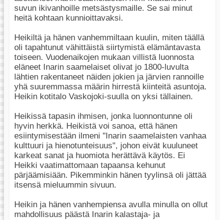
suvun ikivanhoille metsästysmaille. Se sai minut
heitä kohtaan kunnioittavaksi.
Heikiltä ja hänen vanhemmiltaan kuulin, miten täällä
oli tapahtunut vähittäistä siirtymistä elämäntavasta
toiseen. Vuodenaikojen mukaan villistä luonnosta
eläneet Inarin saamelaiset olivat jo 1800-luvulta
lähtien rakentaneet näiden jokien ja järvien rannoille
yhä suuremmassa määrin hirrestä kiinteitä asuntoja.
Heikin kotitalo Vaskojoki-suulla on yksi tällainen.
Heikissä tapasin ihmisen, jonka luonnontunne oli
hyvin herkkä. Heikistä voi sanoa, että hänen
esiintymisestään ilmeni "Inarin saamelaisten vanhaa
kulttuuri ja hienotunteisuus", johon eivät kuuluneet
karkeat sanat ja huomiota herättävä käytös. Ei
Heikki vaatimattomaan tapaansa kehunut
pärjäämisiään. Pikemminkin hänen tyylinsä oli jättää
itsensä mieluummin sivuun.
Heikin ja hänen vanhempiensa avulla minulla on ollut
mahdollisuus päästä Inarin kalastaja- ja