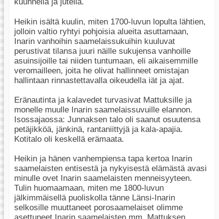
kuunnella ja jutella.
Heikin isältä kuulin, miten 1700-luvun lopulta lähtien,
jolloin valtio ryhtyi pohjoisia alueita asuttamaan,
Inarin vanhoihin saamelaissukuihin kuuluvat
perustivat tilansa juuri näille sukujensa vanhoille
asuinsijoille tai niiden tuntumaan, eli aikaisemmille
veromailleen, joita he olivat hallinneet omistajan
hallintaan rinnastettavalla oikeudella iät ja ajat.
Eränautinta ja kalavedet turvasivat Mattuksille ja
monelle muulle Inarin saamelaissuvuille elannon.
Isossajaossa: Junnaksen talo oli saanut osuutensa
petäjikköä, jänkinä, rantaniittyjä ja kala-apajia.
Kotitalo oli keskellä erämaata.
Heikin ja hänen vanhempiensa tapa kertoa Inarin
saamelaisten entisestä ja nykyisestä elämästä avasi
minulle ovet Inarin saamelaisten menneisyyteen.
Tulin huomaamaan, miten me 1800-luvun
jälkimmäisellä puoliskolla tänne Länsi-Inarin
selkosille muuttaneet porosaamelaiset olimme
asettuneet Inarin saamelaisten mm. Mattuksen